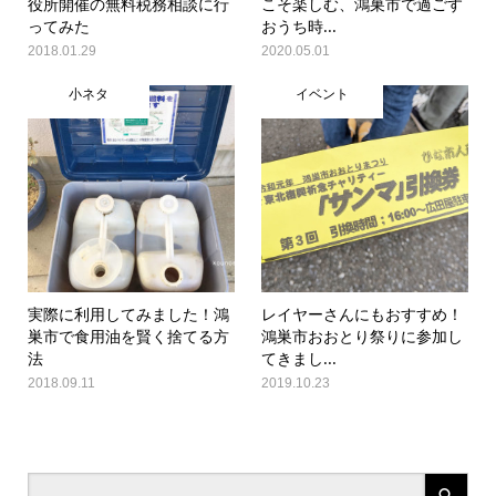
役所開催の無料税務相談に行
こそ楽しむ、鴻巣市で過ごす
ってみた
おうち時...
2018.01.29
2020.05.01
小ネタ
イベント
実際に利用してみました！鴻
レイヤーさんにもおすすめ！
巣市で食用油を賢く捨てる方
鴻巣市おおとり祭りに参加し
法
てきまし...
2018.09.11
2019.10.23