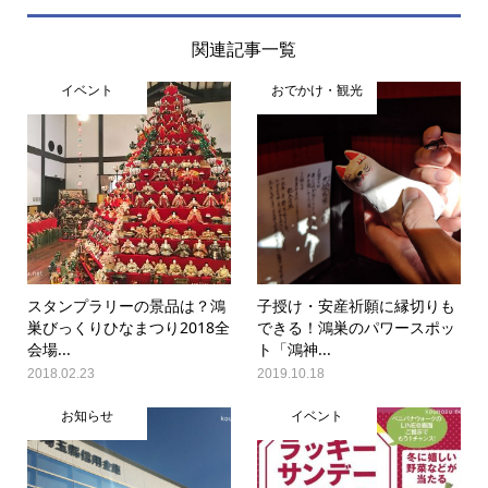
関連記事一覧
イベント
おでかけ・観光
スタンプラリーの景品は？鴻
子授け・安産祈願に縁切りも
巣びっくりひなまつり2018全
できる！鴻巣のパワースポッ
会場...
ト「鴻神...
2018.02.23
2019.10.18
お知らせ
イベント