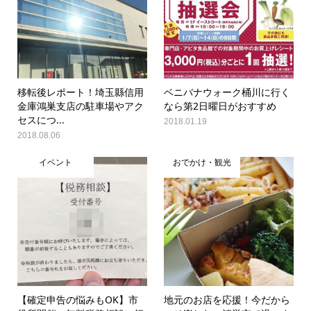
移転後レポート！埼玉縣信用
ベニバナウォーク桶川に行く
金庫鴻巣支店の駐車場やアク
なら第2日曜日がおすすめ
セスにつ...
2018.01.19
2018.08.06
イベント
おでかけ・観光
【確定申告の悩みもOK】市
地元のお店を応援！今だから