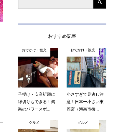
おすすめ記事
おでかけ・観光
おでかけ・観光
っ
子授け・安産祈願に
小さすぎて見逃し注
縁切りもできる！鴻
意！日本一小さい東
巣のパワースポ...
照宮（鴻巣市御...
グルメ
グルメ