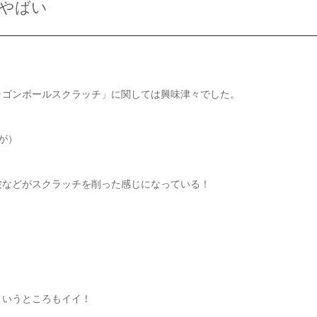
がやばい
ラゴンボールスクラッチ」に関しては興味津々でした。
んが）
波などがスクラッチを削った感じになっている！
というところもイイ！