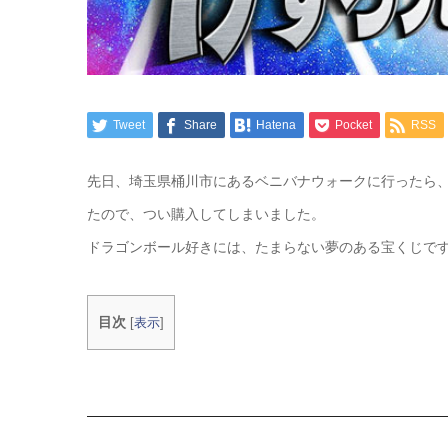
Tweet
Share
Hatena
Pocket
RSS
先日、埼玉県桶川市にあるベニバナウォークに行ったら
たので、つい購入してしまいました。
ドラゴンボール好きには、たまらない夢のある宝くじで
目次
[
表示
]