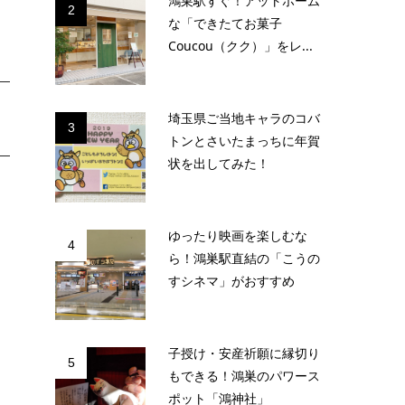
鴻巣駅すぐ！アットホーム
2
な「できたてお菓子
Coucou（クク）」をレ...
埼玉県ご当地キャラのコバ
3
トンとさいたまっちに年賀
状を出してみた！
ゆったり映画を楽しむな
4
ら！鴻巣駅直結の「こうの
すシネマ」がおすすめ
子授け・安産祈願に縁切り
5
もできる！鴻巣のパワース
ポット「鴻神社」